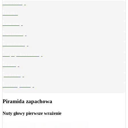
owocowy
słodki
kawowy
kwiatowy
waniliowy
ciepły korzenny
różany
pudrowy
bursztynowy
Piramida zapachowa
Nuty głowy
pierwsze wrażenie