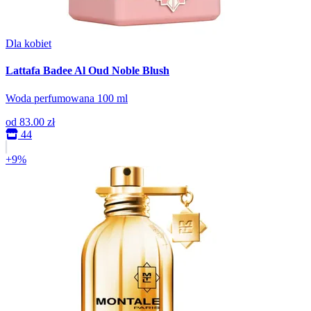
Dla kobiet
Lattafa Badee Al Oud Noble Blush
Woda perfumowana 100 ml
od
83.00 zł
44
+9%