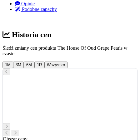
Opinie
Podobne zapachy
Historia cen
Śledź zmiany cen produktu The House Of Oud Grape Pearls w
czasie.
1M
3M
6M
1R
Wszystko
Obszar ceny