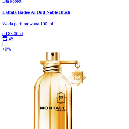
Dla kobiet
Lattafa Badee Al Oud Noble Blush
Woda perfumowana 100 ml
od
83.00 zł
45
+9%