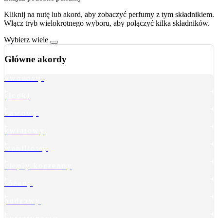
Kliknij na nutę lub akord, aby zobaczyć perfumy z tym składnikiem.
Włącz tryb wielokrotnego wyboru, aby połączyć kilka składników.
Wybierz wiele
Główne akordy
owocowy
słodki
kawowy
kwiatowy
waniliowy
ciepły korzenny
różany
pudrowy