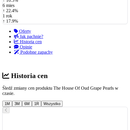
↑ 10.5%
6 mies
↑ 22.4%
1 rok
↑ 17.9%
Oferty
Jak pachnie?
Historia cen
Opinie
Podobne zapachy
Historia cen
Śledź zmiany cen produktu The House Of Oud Grape Pearls w
czasie.
1M
3M
6M
1R
Wszystko