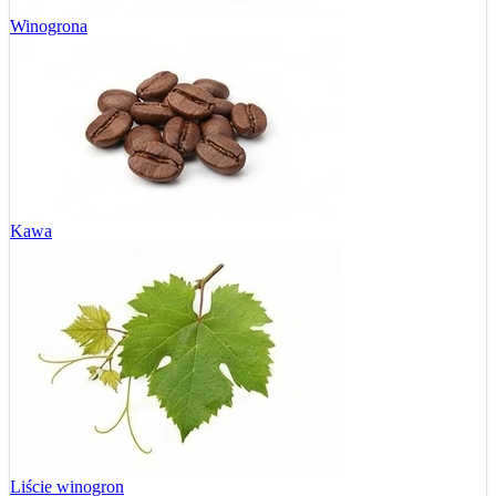
Winogrona
Kawa
Liście winogron