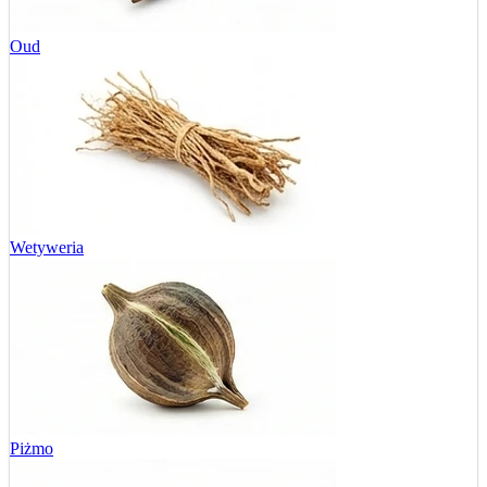
Oud
Wetyweria
Piżmo