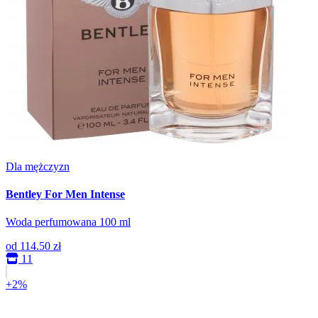
Dla mężczyzn
Bentley For Men Intense
Woda perfumowana 100 ml
od
114.50 zł
11
+2%