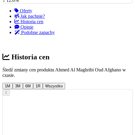
↓ 12.0%
Oferty
Jak pachnie?
Historia cen
Opinie
Podobne zapachy
Historia cen
Śledź zmiany cen produktu Ahmed Al Maghribi Oud Afghano w
czasie.
1M
3M
6M
1R
Wszystko