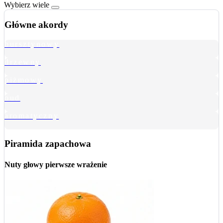
Wybierz wiele
Główne akordy
bursztynowy
drzewny
piżmowy
oud
aromatyczny
Piramida zapachowa
Nuty głowy
pierwsze wrażenie