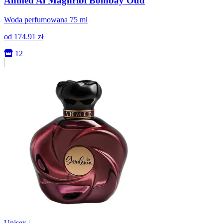
Ahmed Al Maghribi Bombay Oud
Woda perfumowana 75 ml
od
174.91
zł
12
Unisex
|