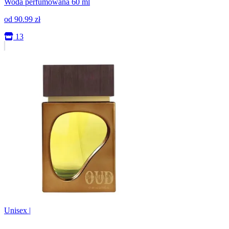
Woda perfumowana 60 ml
od
90.99
zł
13
Unisex
|