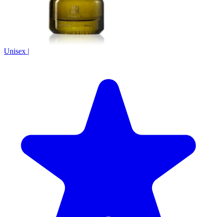
Unisex
|