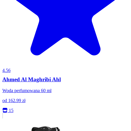
4.56
Ahmed Al Maghribi Ahl
Woda perfumowana 60 ml
od
162.99
zł
15