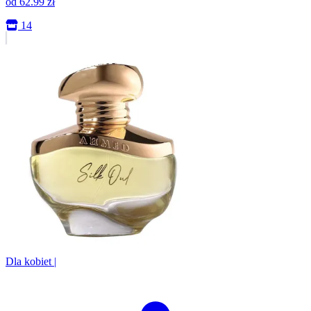
od
62.99
zł
14
Dla kobiet
|