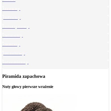
drzewny
pudrowy
bursztynowy
kwiatowy
ziemisty
paczulowy
balsamiczny
Piramida zapachowa
Nuty głowy
pierwsze wrażenie