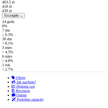
403.5 zł
418 zł
439 zł
Szczegóły →
24 godz
0%
7 dni
↓ 0.3%
30 dni
↑ 8.1%
3 mies
↑ 4.5%
6 mies
↑ 4.8%
1 rok
↑ 2.7%
Oferty
Jak pachnie?
Historia cen
Recenzja
Opinie
Podobne zapachy