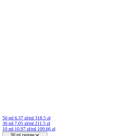
50 ml
6.37 zł/ml
318.5 zł
30 ml
7.05 zł/ml
211.5 zł
10 ml
10.97 zł/ml
109.66 zł
50 ml zestaw