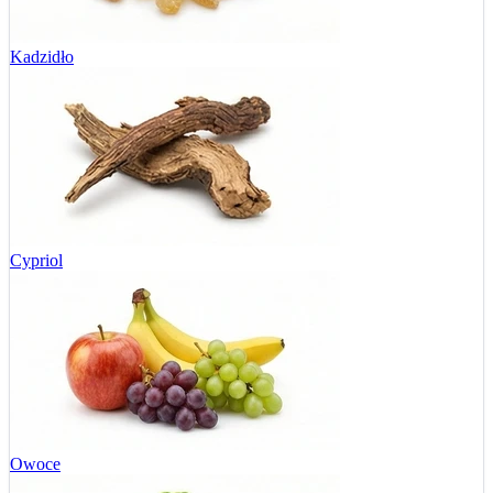
Kadzidło
Cypriol
Owoce