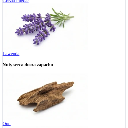
Gorzki migdał
Lawenda
Nuty serca
dusza zapachu
Oud