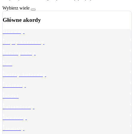
Wybierz wiele
Główne akordy
drzewny
ciepły korzenny
bursztynowy
oud
świeży korzenny
skórzany
słodki
balsamiczny
owocowy
ziemisty