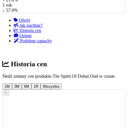
1 rok
↓ 57.0%
Oferty
Jak pachnie?
Historia cen
Opinie
Podobne zapachy
Historia cen
Śledź zmiany cen produktu The Spirit Of Dubai Oud w czasie.
1M
3M
6M
1R
Wszystko