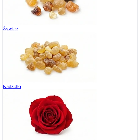
Żywice
Kadzidło