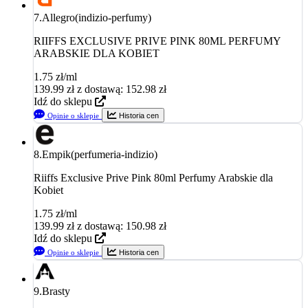
7.
Allegro(indizio-perfumy)
RIIFFS EXCLUSIVE PRIVE PINK 80ML PERFUMY
ARABSKIE DLA KOBIET
1.75 zł/ml
139.99
zł
z dostawą: 152.98 zł
Idź do sklepu
Opinie o sklepie
Historia cen
8.
Empik(perfumeria-indizio)
Riiffs Exclusive Prive Pink 80ml Perfumy Arabskie dla
Kobiet
1.75 zł/ml
139.99
zł
z dostawą: 150.98 zł
Idź do sklepu
Opinie o sklepie
Historia cen
9.
Brasty