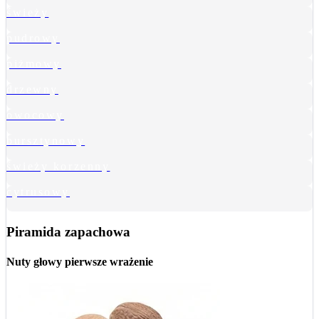
świeży
pudrowy
piżmowy
drzewny
owocowy
bursztynowy
świeży korzenny
cytrusowy
Piramida zapachowa
Nuty głowy
pierwsze wrażenie