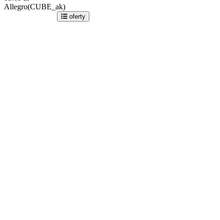
Allegro(CUBE_ak)
idź do sklepu
oferty