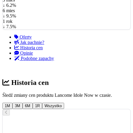
↓ 6.2%
6 mies
↓ 9.5%
1 rok
↓ 7.5%
Oferty
Jak pachnie?
Historia cen
Opinie
Podobne zapachy
Historia cen
Śledź zmiany cen produktu Lancome Idole Now w czasie.
1M
3M
6M
1R
Wszystko