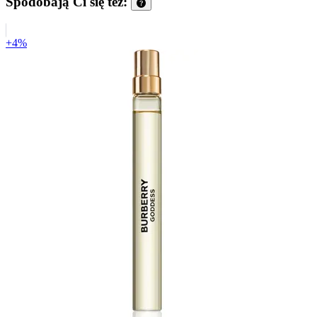
Spodobają Ci się też:
+4%