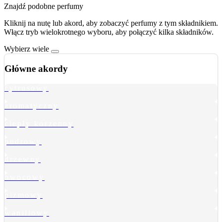
Znajdź podobne perfumy
Kliknij na nutę lub akord, aby zobaczyć perfumy z tym składnikiem.
Włącz tryb wielokrotnego wyboru, aby połączyć kilka składników.
Wybierz wiele
Główne akordy
cytrusowy
aromatyczny
ciepły korzenny
pudrowy
drzewny
owocowy
piżmowy
waniliowy