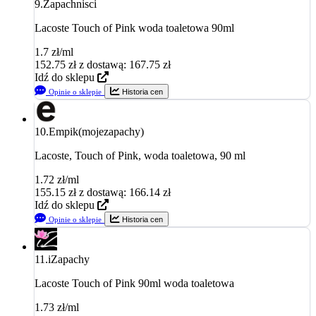
9.
Zapachnisci
Lacoste Touch of Pink woda toaletowa 90ml
1.7 zł/ml
152.75
zł
z dostawą: 167.75 zł
Idź do sklepu
Opinie o sklepie
Historia cen
10.
Empik(mojezapachy)
Lacoste, Touch of Pink, woda toaletowa, 90 ml
1.72 zł/ml
155.15
zł
z dostawą: 166.14 zł
Idź do sklepu
Opinie o sklepie
Historia cen
11.
iZapachy
Lacoste Touch of Pink 90ml woda toaletowa
1.73 zł/ml