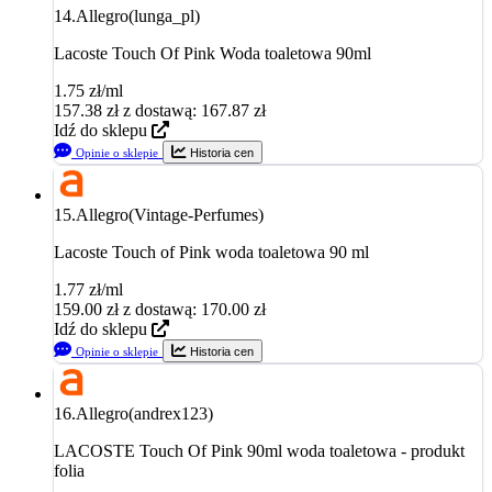
14.
Allegro(lunga_pl)
Lacoste Touch Of Pink Woda toaletowa 90ml
1.75 zł/ml
157.38
zł
z dostawą: 167.87 zł
Idź do sklepu
Opinie o sklepie
Historia cen
15.
Allegro(Vintage-Perfumes)
Lacoste Touch of Pink woda toaletowa 90 ml
1.77 zł/ml
159.00
zł
z dostawą: 170.00 zł
Idź do sklepu
Opinie o sklepie
Historia cen
16.
Allegro(andrex123)
LACOSTE Touch Of Pink 90ml woda toaletowa - produkt
folia