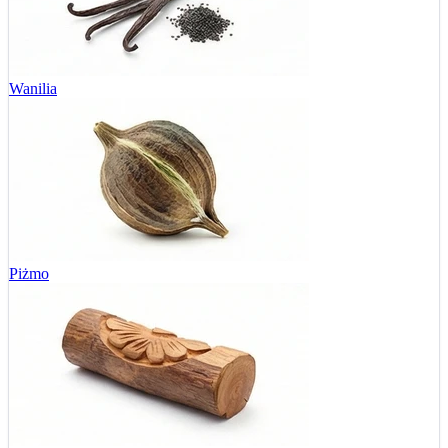
Wanilia
Piżmo