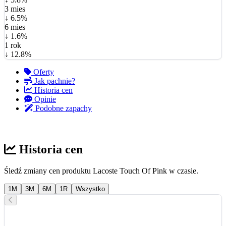
3 mies
↓ 6.5%
6 mies
↓ 1.6%
1 rok
↓ 12.8%
Oferty
Jak pachnie?
Historia cen
Opinie
Podobne zapachy
Historia cen
Śledź zmiany cen produktu Lacoste Touch Of Pink w czasie.
1M
3M
6M
1R
Wszystko