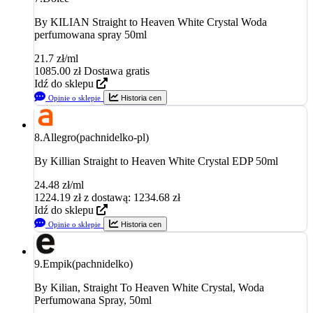
By KILIAN Straight to Heaven White Crystal Woda
perfumowana spray 50ml
21.7 zł/ml
1085.00
zł
Dostawa gratis
Idź do sklepu
Opinie o sklepie
Historia cen
8.
Allegro(pachnidelko-pl)
By Killian Straight to Heaven White Crystal EDP 50ml
24.48 zł/ml
1224.19
zł
z dostawą: 1234.68 zł
Idź do sklepu
Opinie o sklepie
Historia cen
9.
Empik(pachnidelko)
By Kilian, Straight To Heaven White Crystal, Woda
Perfumowana Spray, 50ml