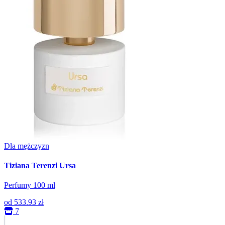
Dla mężczyzn
Tiziana Terenzi Ursa
Perfumy 100 ml
od
533.93 zł
7