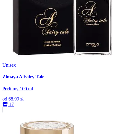
Unisex
Zimaya A Fairy Tale
Perfumy 100 ml
od
68.99 zł
17