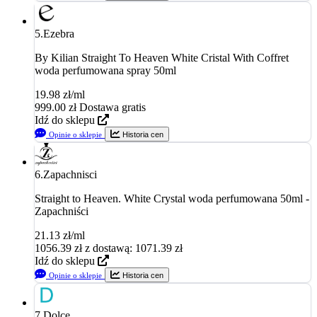
5.
Ezebra
By Kilian Straight To Heaven White Cristal With Coffret
woda perfumowana spray 50ml
19.98 zł/ml
999.00
zł
Dostawa gratis
Idź do sklepu
Opinie o sklepie
Historia cen
6.
Zapachnisci
Straight to Heaven. White Crystal woda perfumowana 50ml -
Zapachniści
21.13 zł/ml
1056.39
zł
z dostawą: 1071.39 zł
Idź do sklepu
Opinie o sklepie
Historia cen
7.
Dolce