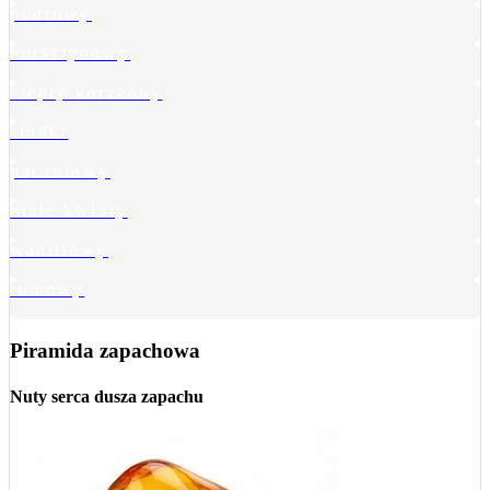
pudrowy
bursztynowy
ciepły korzenny
słodki
paczulowy
białe kwiaty
waniliowy
rumowy
Piramida zapachowa
Nuty serca
dusza zapachu