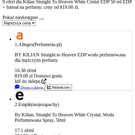
9 ofert dla Kilian Straight To Heaven White Cristal EDP 50 ml EDP
+ futerał na perfumy; ceny od 819.00 zł.
Pokaż niedostępne
1.
Allegro(Perfumeria-pl)
BY KILIAN Straight to Heaven EDP woda perfumowana
dla mężczyzn perfumy
16.38 zł/ml
819.00
zł
Dostawa gratis
Idź do sklepu
Opinie o sklepie
Historia cen
2.
Empik(mojezapachy)
By Kilian, Straight To Heaven White Crystal, Woda
Perfumowana Spray, 50ml
17.1 zł/ml