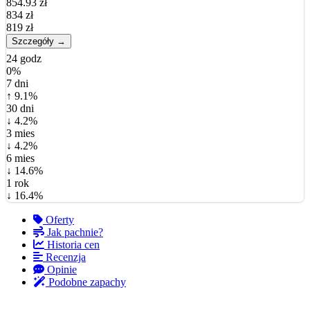
854.93 zł
834 zł
819 zł
Szczegóły →
24 godz
0%
7 dni
↑ 9.1%
30 dni
↓ 4.2%
3 mies
↓ 4.2%
6 mies
↓ 14.6%
1 rok
↓ 16.4%
Oferty
Jak pachnie?
Historia cen
Recenzja
Opinie
Podobne zapachy