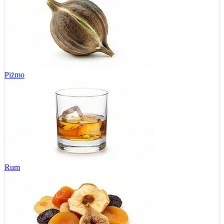
Piżmo
Rum