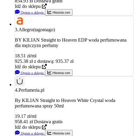
854.93
zł
Dostawa gratis
Idź do sklepu
Opinie o sklepie
Historia cen
3.
Allegro(tagomago)
BY KILIAN Straight to Heaven EDP woda perfumowana
dla mężczyzn perfumy
18.51 zł/ml
925.38
zł
z dostawą: 935.37 zł
Idź do sklepu
Opinie o sklepie
Historia cen
4.
Perfumeria.pl
By KILIAN Straight to Heaven White Crystal woda
perfumowana spray 50ml
19.17 zł/ml
958.41
zł
Dostawa gratis
Idź do sklepu
Opinie o sklepie
Historia cen