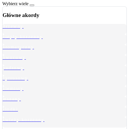
Wybierz wiele
Główne akordy
drzewny
ciepły korzenny
aromatyczny
owocowy
pudrowy
cytrusowy
ziemisty
mszany
słodki
świeży korzenny