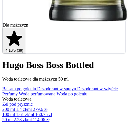
Dla mężczyzn
4.10
/5
(39)
Hugo Boss Boss Bottled
Woda toaletowa dla mężczyzn 50 ml
Balsam po goleniu
Dezodorant w sprayu
Dezodorant w sztyfcie
Perfumy
Woda perfumowana
Woda po goleniu
Woda toaletowa
Żel pod prysznic
200 ml
1.4 zł/ml
279.6 zł
100 ml
1.61 zł/ml
160.75 zł
50 ml
2.28 zł/ml
114.06 zł