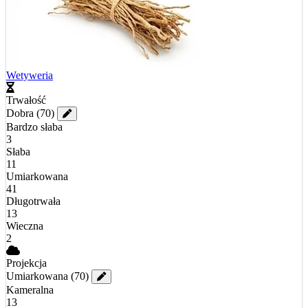
Wetyweria
Trwałość
Dobra
(70)
Bardzo słaba
3
Słaba
11
Umiarkowana
41
Długotrwała
13
Wieczna
2
Projekcja
Umiarkowana
(70)
Kameralna
13