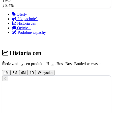
1 rok
↓ 8.4%
Oferty
Jak pachnie?
Historia cen
Opinie
1
Podobne zapachy
Historia cen
Śledź zmiany cen produktu Hugo Boss Boss Bottled w czasie.
1M
3M
6M
1R
Wszystko