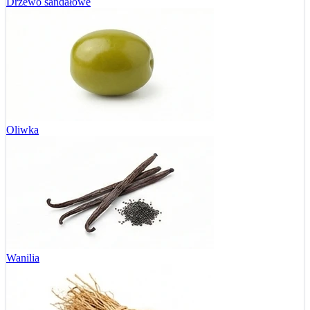
Drzewo sandałowe
Oliwka
Wanilia