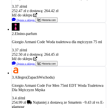
3.37 zł/ml
252.47
zł
z dostawą: 264.42 zł
Idź do sklepu
Opinie o sklepie
Historia cen
2.
Elnino-parfum
Giorgio Armani Code Woda toaletowa dla mężczyzn 75 ml
3.37 zł/ml
252.50
zł
z dostawą: 264.45 zł
Idź do sklepu
Opinie o sklepie
Historia cen
3.
Allegro(ZapachWschodu)
Giorgio Armani Code For Men 75ml EDT Woda Toaletowa
Dla Mężczyzn Męska
3.4 zł/ml
254.99
zł
Najtaniej z dostawą
ze Smartem −9.43 zł vs E-
glamour