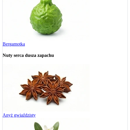
Bergamotka
Nuty serca
dusza zapachu
Anyż gwiaździsty