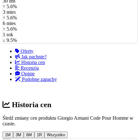
30 dni
↑ 5.6%
3 mies
↑ 5.6%
6 mies
↑ 5.6%
1 rok
↓ 9.5%
Oferty
Jak pachnie?
Historia cen
Recenzja
Opinie
Podobne zapachy
Historia cen
Śledź zmiany cen produktu Giorgio Armani Code Pour Homme w
czasie.
1M
3M
6M
1R
Wszystko