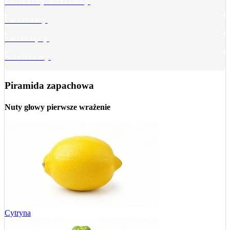
delikatny korzenny
kwiatowy
zwierzęcy
waniliowy
Piramida zapachowa
Nuty głowy
pierwsze wrażenie
Cytryna