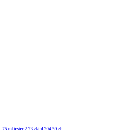
75 ml tester
2.73 zł/ml
204.59 zł