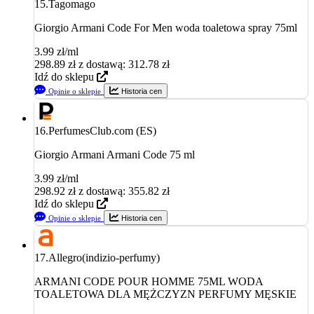
15.
Tagomago
Giorgio Armani Code For Men woda toaletowa spray 75ml
3.99 zł/ml
298.89
zł
z dostawą: 312.78 zł
Idź do sklepu
Opinie o sklepie
Historia cen
16.
PerfumesClub.com (ES)
Giorgio Armani Armani Code 75 ml
3.99 zł/ml
298.92
zł
z dostawą: 355.82 zł
Idź do sklepu
Opinie o sklepie
Historia cen
17.
Allegro(indizio-perfumy)
ARMANI CODE POUR HOMME 75ML WODA
TOALETOWA DLA MĘŻCZYZN PERFUMY MĘSKIE