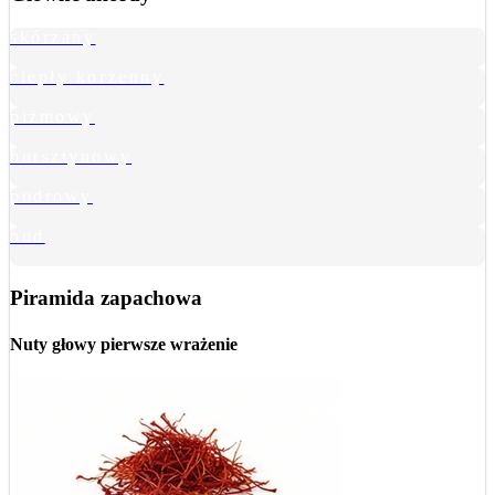
skórzany
ciepły korzenny
piżmowy
bursztynowy
pudrowy
oud
Piramida zapachowa
Nuty głowy
pierwsze wrażenie