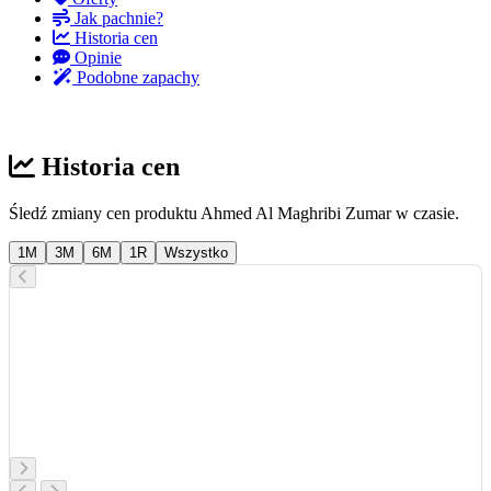
Jak pachnie?
Historia cen
Opinie
Podobne zapachy
Historia cen
Śledź zmiany cen produktu Ahmed Al Maghribi Zumar w czasie.
1M
3M
6M
1R
Wszystko