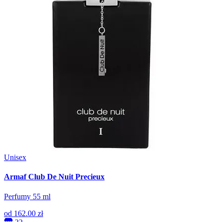
Unisex
Armaf Club De Nuit Precieux
Perfumy 55 ml
od
162.00 zł