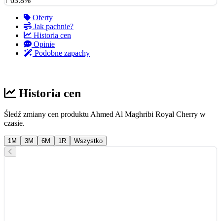
↑ 63.8%
Oferty
Jak pachnie?
Historia cen
Opinie
Podobne zapachy
Historia cen
Śledź zmiany cen produktu Ahmed Al Maghribi Royal Cherry w
czasie.
1M
3M
6M
1R
Wszystko