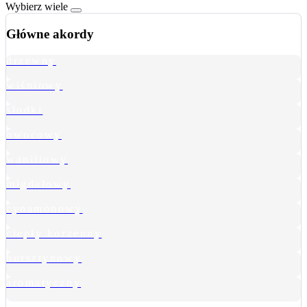
Wybierz wiele
Główne akordy
drzewny
wiśniowy
słodki
owocowy
waniliowy
migdałowy
cynamonowy
ciepły korzenny
bursztynowy
aromatyczny