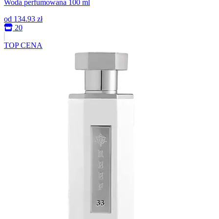
Woda perfumowana 100 ml
od
134.93 zł
20
TOP CENA