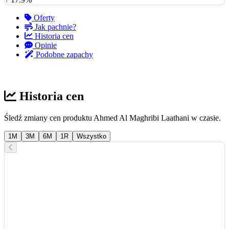
Oferty
Jak pachnie?
Historia cen
Opinie
Podobne zapachy
Historia cen
Śledź zmiany cen produktu Ahmed Al Maghribi Laathani w czasie.
1M
3M
6M
1R
Wszystko