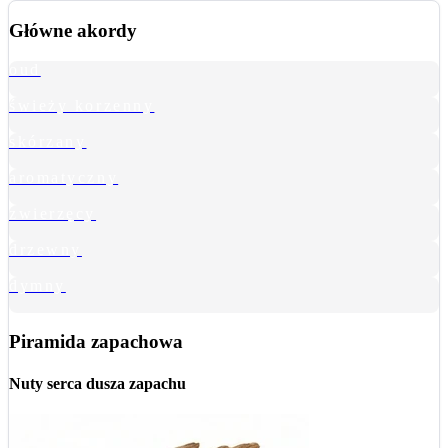
Główne akordy
oud
świeży korzenny
skórzany
aromatyczny
zwierzęcy
drzewny
dymny
Piramida zapachowa
Nuty serca
dusza zapachu