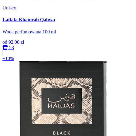
Unisex
Lattafa Khamrah Qahwa
Woda perfumowana 100 ml
od
92.00 zł
53
+10%