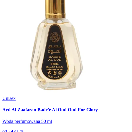
Unisex
Ard Al Zaafaran Bade'e Al Oud Oud For Glory
Woda perfumowana 50 ml
od
39.41 zł