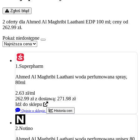
Zgłoś błąd
2 oferty dla Ahmed Al Maghribi Laathani EDP 100 ml; ceny od
262.99 zł.
Pokaż niedostępne
1.
Superpharm
Ahmed Al Maghribi Laathani woda perfumowana spray,
80ml
2.63 zł/ml
262.99
zł
z dostawą: 271.98 zł
Idź do sklepu
Opinie o sklepie
Historia cen
2.
Notino
Ahmed Al Maghribi Laathani woda perfumowana unisex 80