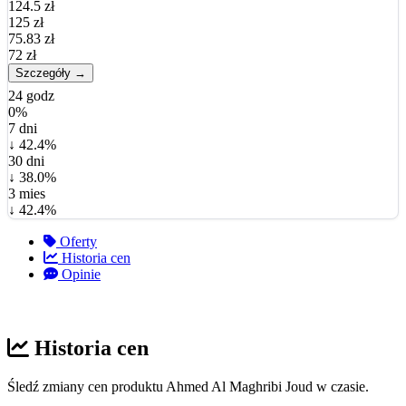
124.5 zł
125 zł
75.83 zł
72 zł
Szczegóły →
24 godz
0%
7 dni
↓ 42.4%
30 dni
↓ 38.0%
3 mies
↓ 42.4%
Oferty
Historia cen
Opinie
Historia cen
Śledź zmiany cen produktu Ahmed Al Maghribi Joud w czasie.