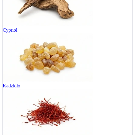
Cypriol
Kadzidło