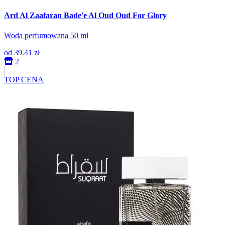
Ard Al Zaafaran Bade'e Al Oud Oud For Glory
Woda perfumowana 50 ml
od
39.41 zł
2
TOP CENA