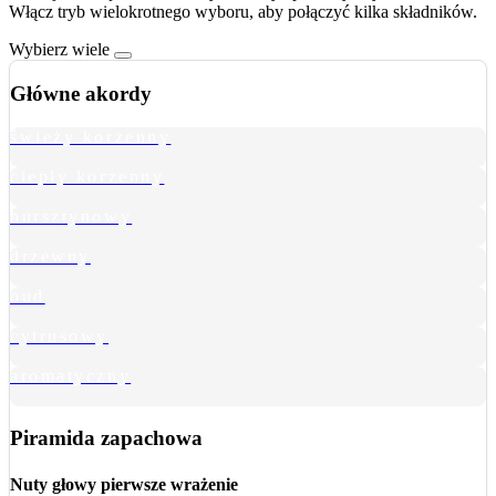
Włącz tryb wielokrotnego wyboru, aby połączyć kilka składników.
Wybierz wiele
Główne akordy
świeży korzenny
ciepły korzenny
bursztynowy
drzewny
oud
cytrusowy
aromatyczny
Piramida zapachowa
Nuty głowy
pierwsze wrażenie