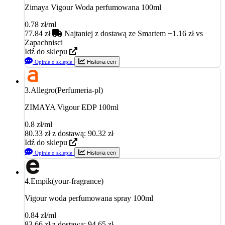
Zimaya Vigour Woda perfumowana 100ml
0.78 zł/ml
77.84
zł
Najtaniej z dostawą
ze Smartem −1.16 zł vs
Zapachnisci
Idź do sklepu
Opinie o sklepie
Historia cen
3.
Allegro(Perfumeria-pl)
ZIMAYA Vigour EDP 100ml
0.8 zł/ml
80.33
zł
z dostawą: 90.32 zł
Idź do sklepu
Opinie o sklepie
Historia cen
4.
Empik(your-fragrance)
Vigour woda perfumowana spray 100ml
0.84 zł/ml
83.66
zł
z dostawą: 94.65 zł