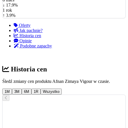
↓ 17.9%
1 rok
↑ 3.9%
Oferty
Jak pachnie?
Historia cen
Opinie
Podobne zapachy
Historia cen
Śledź zmiany cen produktu Afnan Zimaya Vigour w czasie.
1M
3M
6M
1R
Wszystko