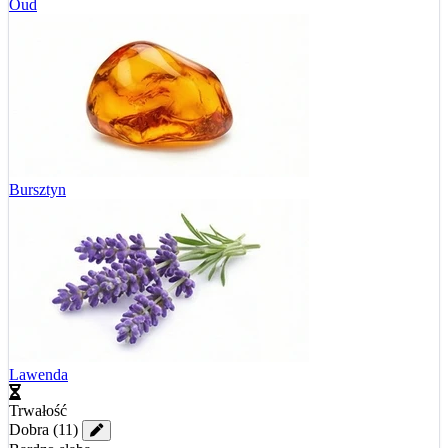
Oud
Bursztyn
Lawenda
Trwałość
Dobra
(11)