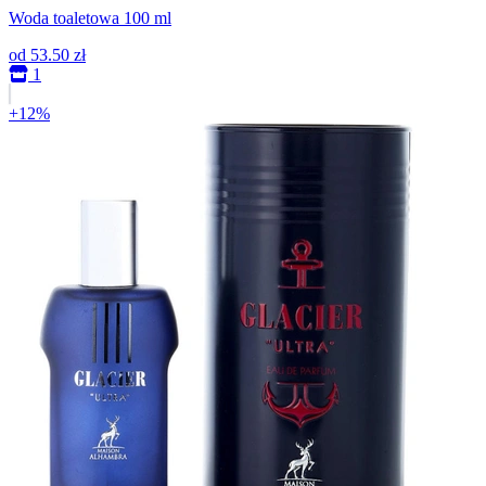
Woda toaletowa 100 ml
od
53.50 zł
1
+12%