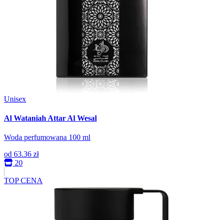
Unisex
Al Wataniah Attar Al Wesal
Woda perfumowana 100 ml
od
63.36 zł
20
TOP CENA