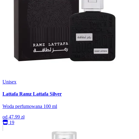
Unisex
Lattafa Ramz Lattafa Silver
Woda perfumowana 100 ml
od
47.99 zł
19