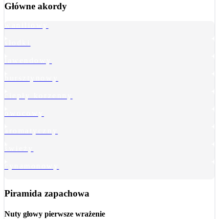
Główne akordy
waniliowy
słodki
lawendowy
bursztynowy
ciepły korzenny
owocowy
aromatyczny
świeży
cynamonowy
Piramida zapachowa
Nuty głowy
pierwsze wrażenie