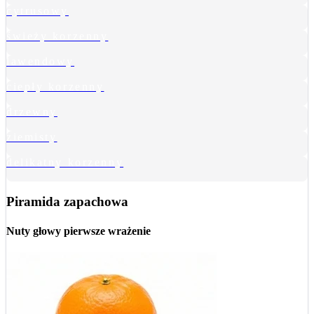
cytrusowy
świeży korzenny
lawendowy
ciepły korzenny
drzewny
ziemisty
delikatny korzenny
Piramida zapachowa
Nuty głowy
pierwsze wrażenie