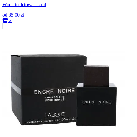
Woda toaletowa 15 ml
od
85.00 zł
2