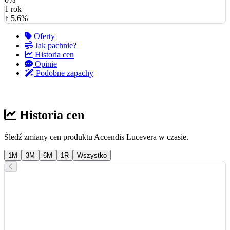
1 rok
↑ 5.6%
Oferty
Jak pachnie?
Historia cen
Opinie
Podobne zapachy
Historia cen
Śledź zmiany cen produktu Accendis Lucevera w czasie.
1M
3M
6M
1R
Wszystko