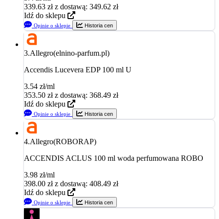
339.63
zł
z dostawą: 349.62 zł
Idź do sklepu
Opinie o sklepie
Historia cen
3.
Allegro(elnino-parfum.pl)
Accendis Lucevera EDP 100 ml U
3.54 zł/ml
353.50
zł
z dostawą: 368.49 zł
Idź do sklepu
Opinie o sklepie
Historia cen
4.
Allegro(ROBORAP)
ACCENDIS ACLUS 100 ml woda perfumowana ROBO
3.98 zł/ml
398.00
zł
z dostawą: 408.49 zł
Idź do sklepu
Opinie o sklepie
Historia cen