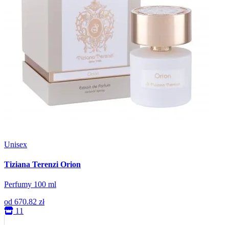
Unisex
Tiziana Terenzi Orion
Perfumy 100 ml
od
670.82 zł
11