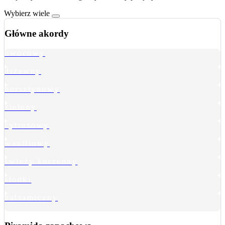
Wybierz wiele
Główne akordy
owocowy
drzewny
bursztynowy
zielony
cytrusowy
waniliowy
świeży korzenny
słodki
balsamiczny