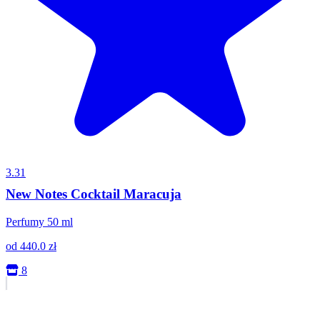
3.31
New Notes Cocktail Maracuja
Perfumy 50 ml
od
440.0
zł
8