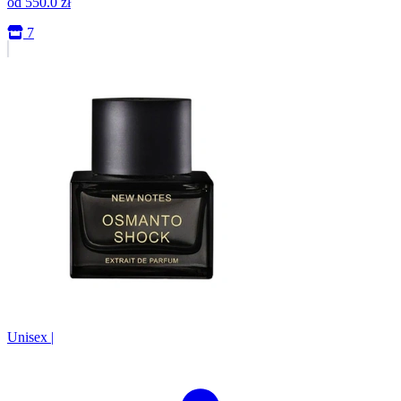
od
550.0
zł
7
Unisex
|