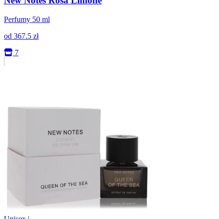
New Notes Rosa Limone
Perfumy 50 ml
od
367.5
zł
7
Unisex
|