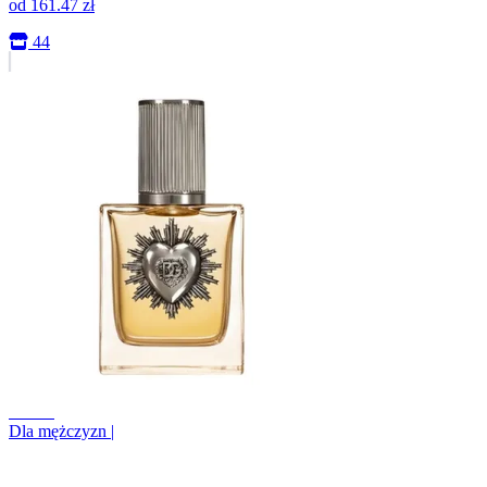
od
161.47
zł
44
+0.9%
Dla mężczyzn
|