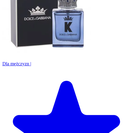
Dla mężczyzn
|