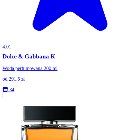
4.01
Dolce & Gabbana K
Woda perfumowana 200 ml
od
291.5
zł
34