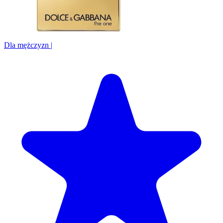
Dla mężczyzn
|