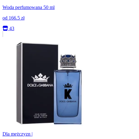
Woda perfumowana 50 ml
od
166.5
zł
43
Dla mężczyzn
|