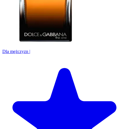
Dla mężczyzn
|