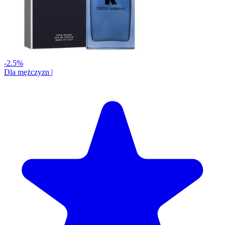
-2.5%
Dla mężczyzn
|