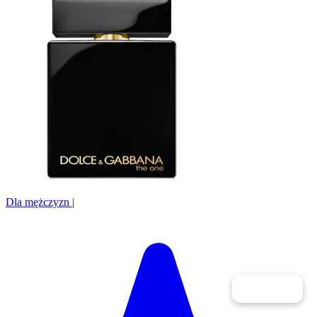
Dla mężczyzn
|
Filtry