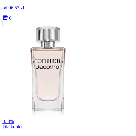
od
96.53
zł
6
-0.3%
Dla kobiet
|