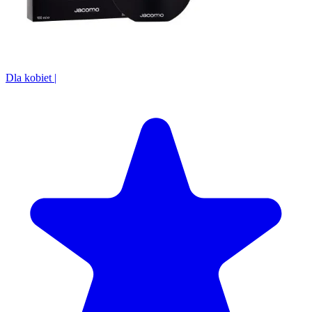
Dla kobiet
|