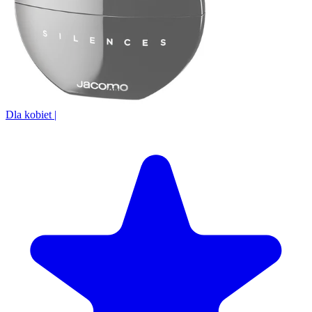
Dla kobiet
|