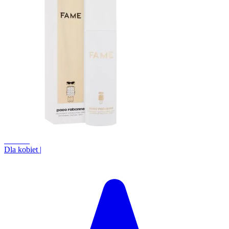
+10.7%
Dla kobiet
|