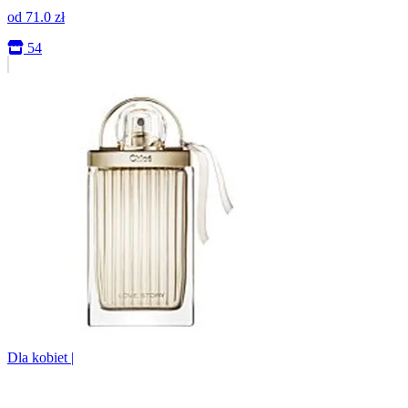
od
71.0
zł
54
Dla kobiet
|