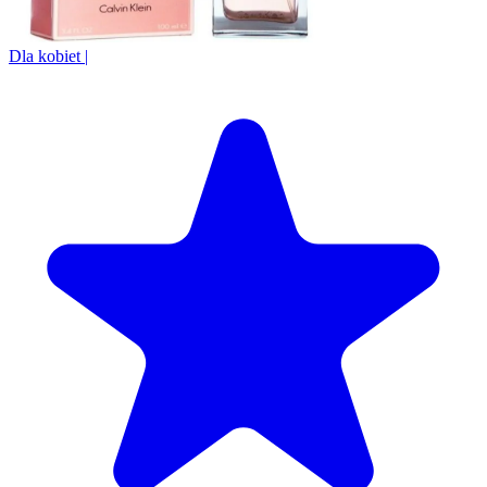
Dla kobiet
|