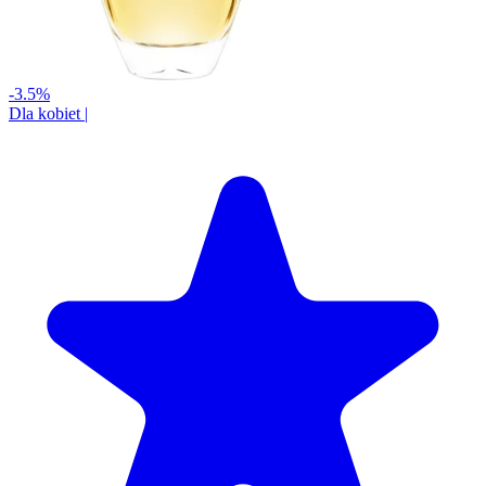
-3.5%
Dla kobiet
|