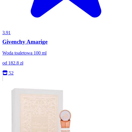
3.91
Givenchy Amarige
Woda toaletowa 100 ml
od
182.8
zł
52