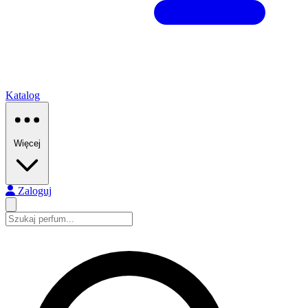
Katalog
Więcej
Zaloguj