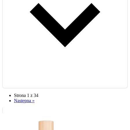
Strona 1 z 34
Następna »