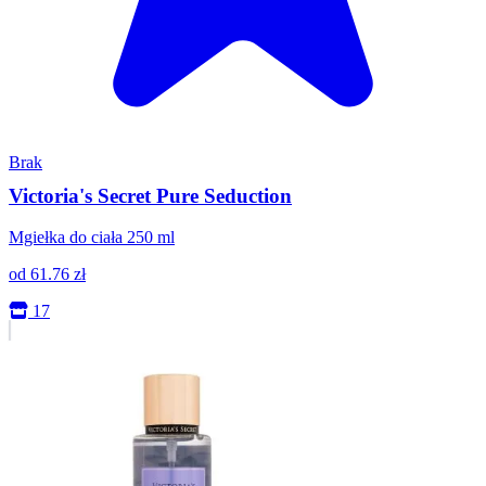
Brak
Victoria's Secret Pure Seduction
Mgiełka do ciała 250 ml
od
61.76
zł
17