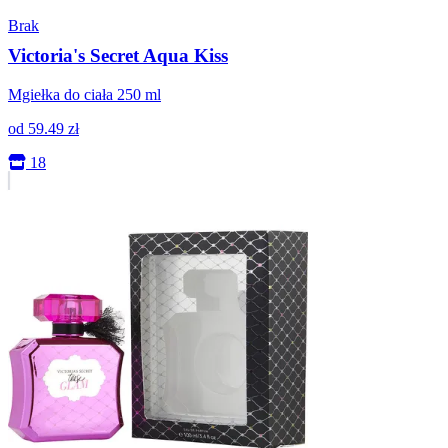
Brak
Victoria's Secret Aqua Kiss
Mgiełka do ciała 250 ml
od
59.49
zł
18