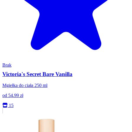
Brak
Victoria's Secret Bare Vanilla
Mgiełka do ciała 250 ml
od
54.99
zł
15