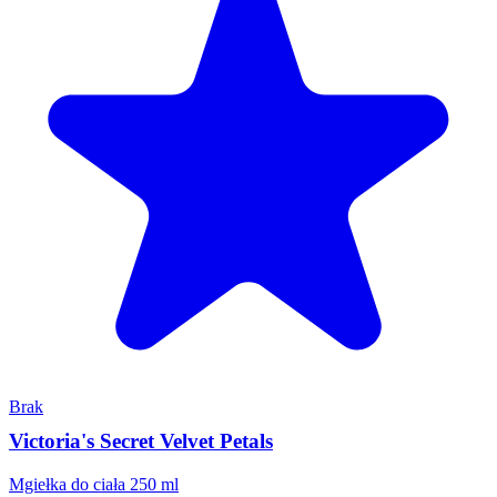
Brak
Victoria's Secret Velvet Petals
Mgiełka do ciała 250 ml