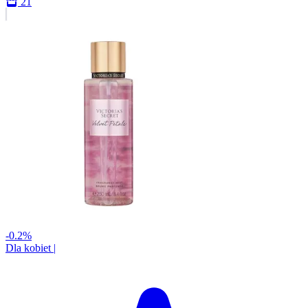
21
-0.2%
Dla kobiet
|