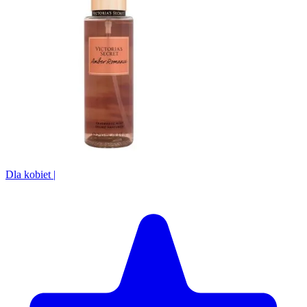
Dla kobiet
|