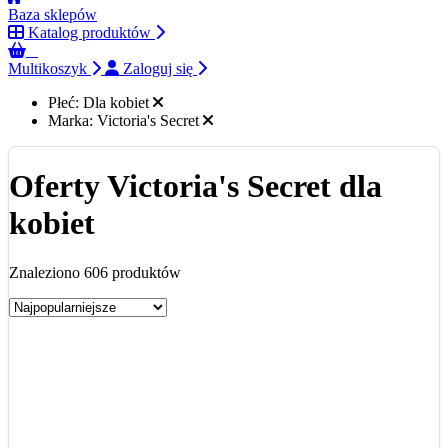
Baza sklepów
Katalog produktów
0
Multikoszyk
Zaloguj się
Płeć:
Dla kobiet
Marka:
Victoria's Secret
Oferty Victoria's Secret dla
kobiet
Znaleziono 606 produktów