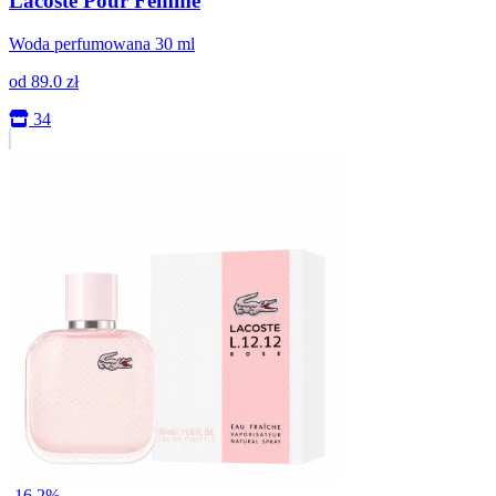
Lacoste Pour Femme
Woda perfumowana 30 ml
od
89.0
zł
34
-16.2%