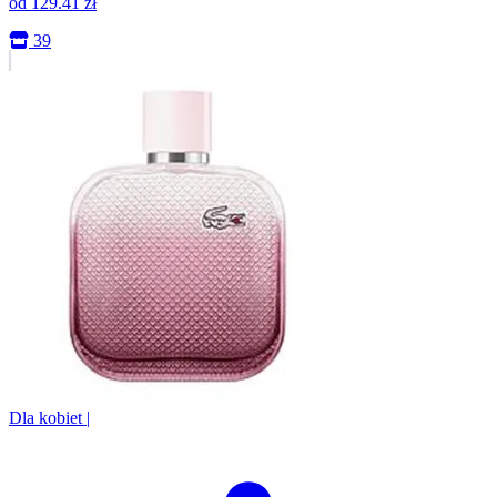
od
129.41
zł
39
Dla kobiet
|