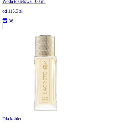
Woda toaletowa 100 ml
od
115.5
zł
36
Dla kobiet
|