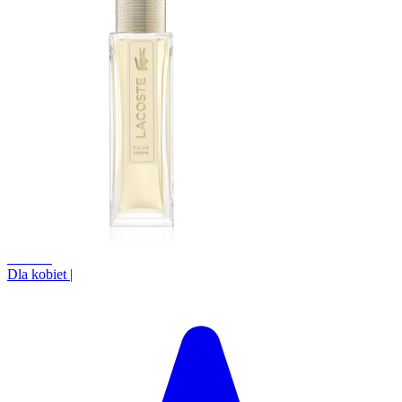
+14.4%
Dla kobiet
|