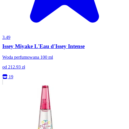
3.49
Issey Miyake L'Eau d'Issey Intense
Woda perfumowana 100 ml
od
212.93
zł
19