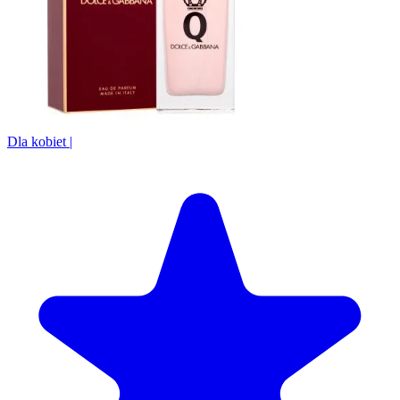
Dla kobiet
|