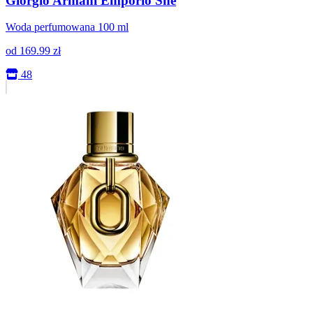
Giorgio Armani Emporio She
Woda perfumowana 100 ml
od
169.99
zł
48
+0.2%