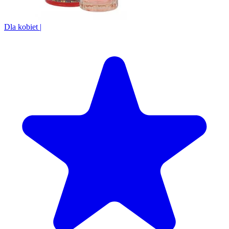
Dla kobiet
|