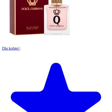
Dla kobiet
|