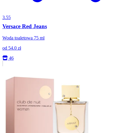
3.55
Versace Red Jeans
Woda toaletowa 75 ml
od
54.0
zł
46