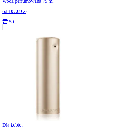
Woda perfumowana 75 ml
od
197.99
zł
50
Dla kobiet
|