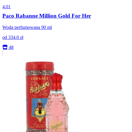
4.01
Paco Rabanne Million Gold For Her
Woda perfumowana 90 ml
od
334.0
zł
48