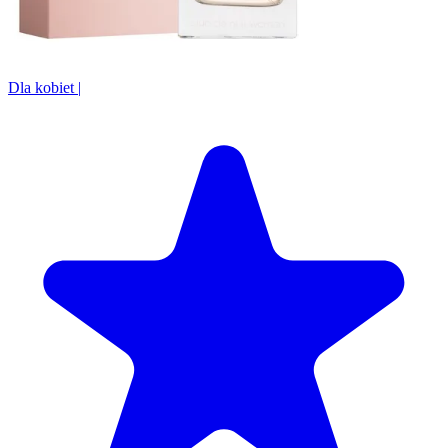
Dla kobiet
|