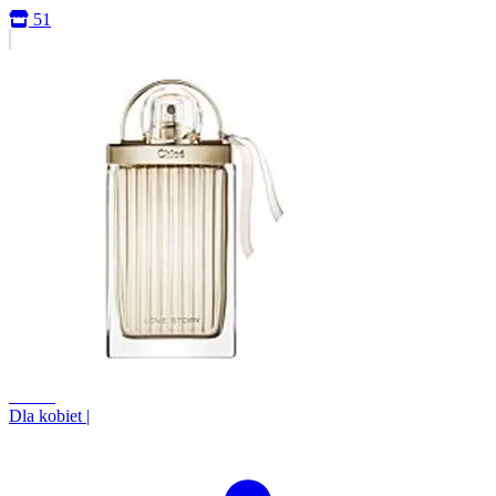
51
+0.0%
Dla kobiet
|