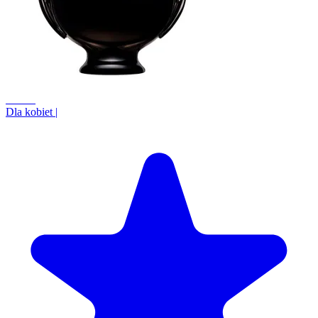
+8.4%
Dla kobiet
|