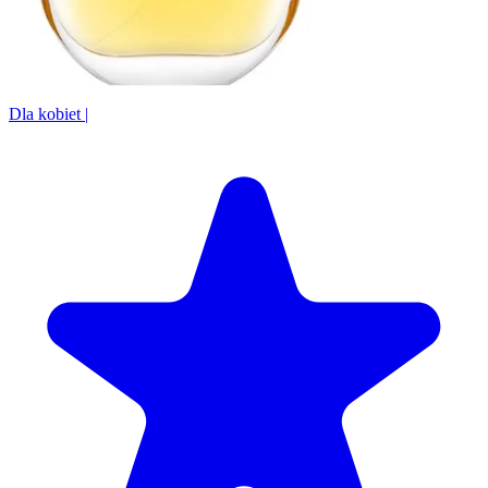
Dla kobiet
|