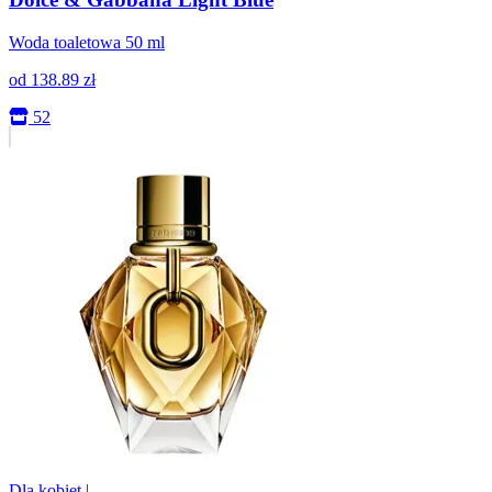
Woda toaletowa 50 ml
od
138.89
zł
52
Dla kobiet
|