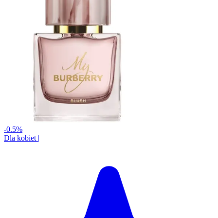
-0.5%
Dla kobiet
|