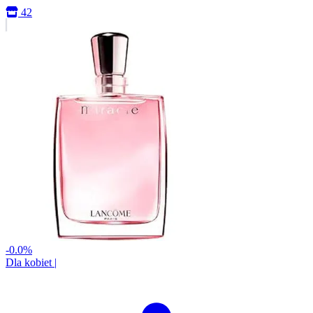
42
-0.0%
Dla kobiet
|