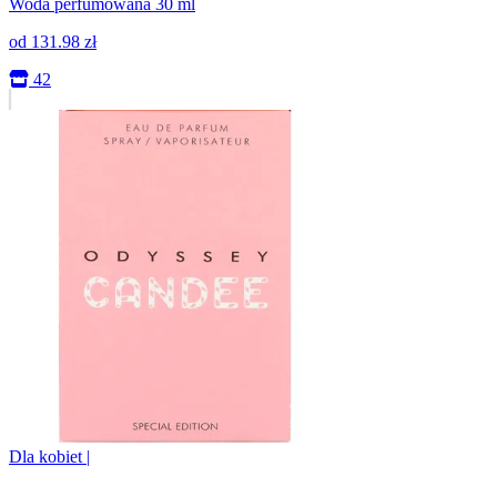
Woda perfumowana 30 ml
od
131.98
zł
42
Dla kobiet
|