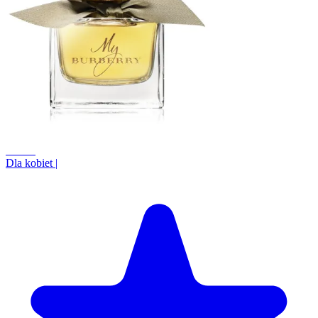
+5.7%
Dla kobiet
|