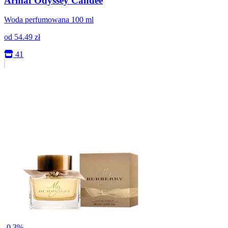
Armaf Odyssey Candee
Woda perfumowana 100 ml
od
54.49
zł
41
-0.3%