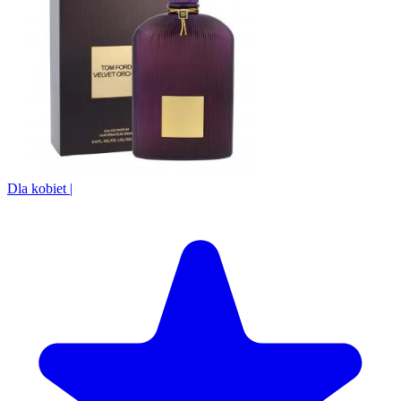
Dla kobiet
|