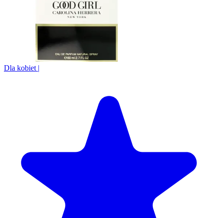
Dla kobiet
|