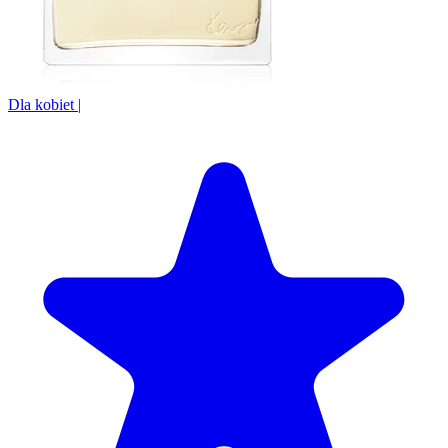
Dla kobiet
|