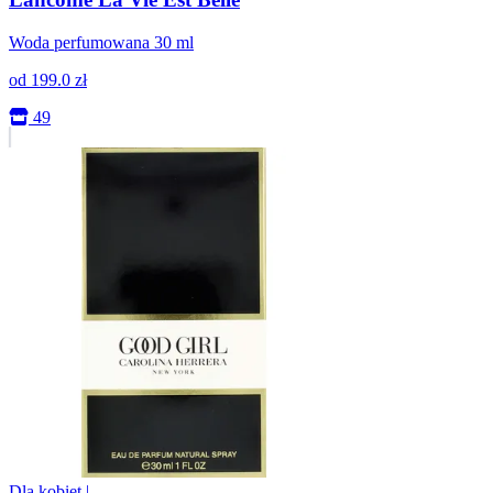
Woda perfumowana 30 ml
od
199.0
zł
49
Dla kobiet
|