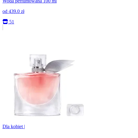
Woda perfumowana 100 ml
od
439.0
zł
51
Dla kobiet
|