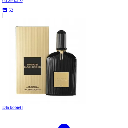
od
295.5
zł
52
Dla kobiet
|