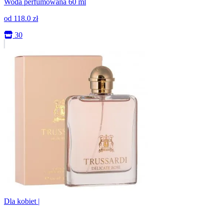
Woda perfumowana 60 ml
od
118.0
zł
30
Dla kobiet
|