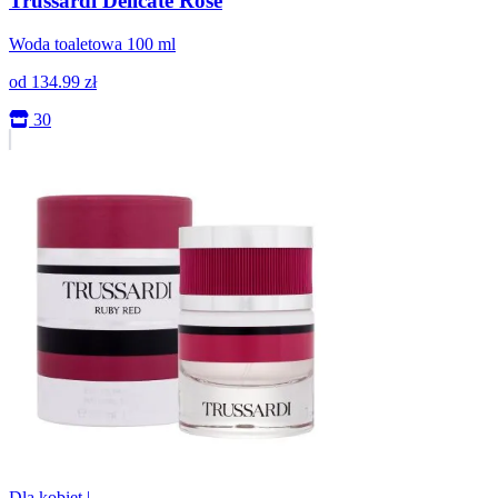
Trussardi Delicate Rose
Woda toaletowa 100 ml
od
134.99
zł
30
Dla kobiet
|