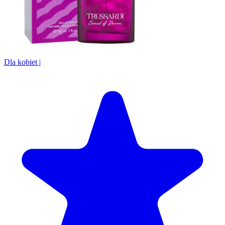
Dla kobiet
|