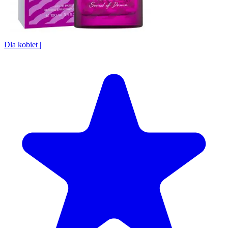
Dla kobiet
|