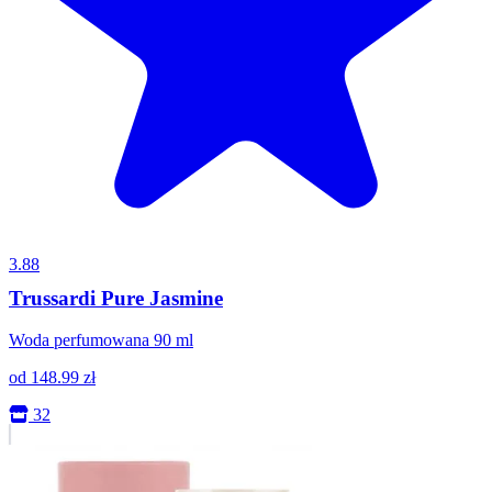
3.88
Trussardi Pure Jasmine
Woda perfumowana 90 ml
od
148.99
zł
32