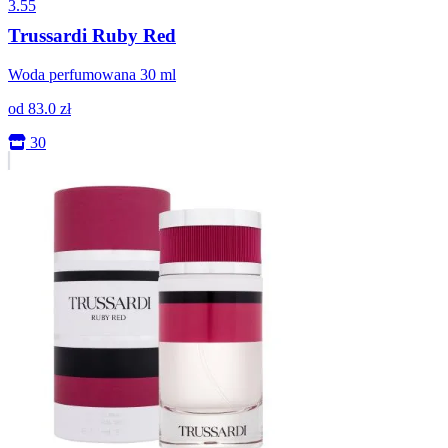
3.55
Trussardi Ruby Red
Woda perfumowana 30 ml
od
83.0
zł
30