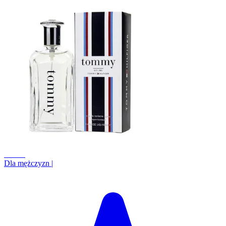
+6.5%
Dla mężczyzn
|