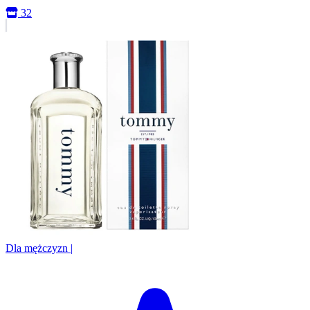
32
Dla mężczyzn
|