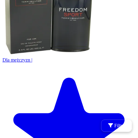
Dla mężczyzn
|
Filtry