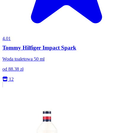
4.01
Tommy Hilfiger Impact Spark
Woda toaletowa 50 ml
od
88.38
zł
12