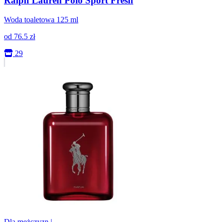
Ralph Lauren Polo Sport Fresh
Woda toaletowa 125 ml
od
76.5
zł
29
Dla mężczyzn
|