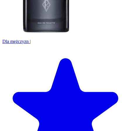
Dla mężczyzn
|