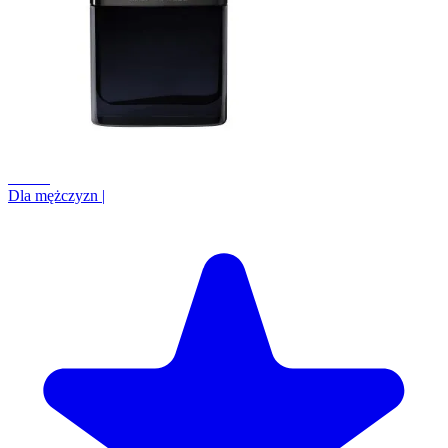
+6.8%
Dla mężczyzn
|