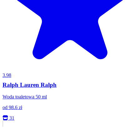
3.98
Ralph Lauren Ralph
Woda toaletowa 50 ml
od
98.6
zł
31