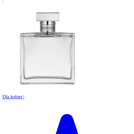
Dla kobiet
|