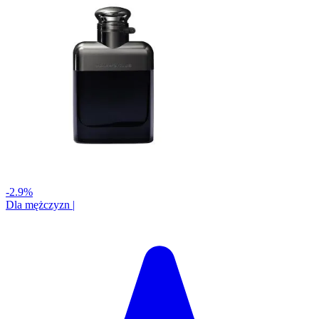
-2.9%
Dla mężczyzn
|