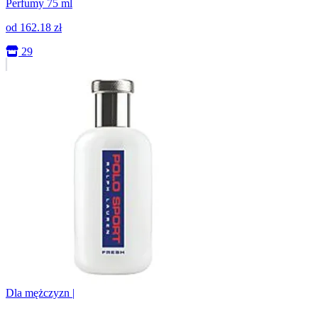
Perfumy 75 ml
od
162.18
zł
29
Dla mężczyzn
|