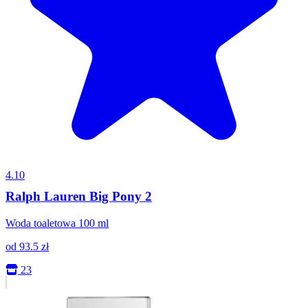
4.10
Ralph Lauren Big Pony 2
Woda toaletowa 100 ml
od
93.5
zł
23