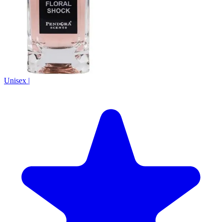
Unisex
|