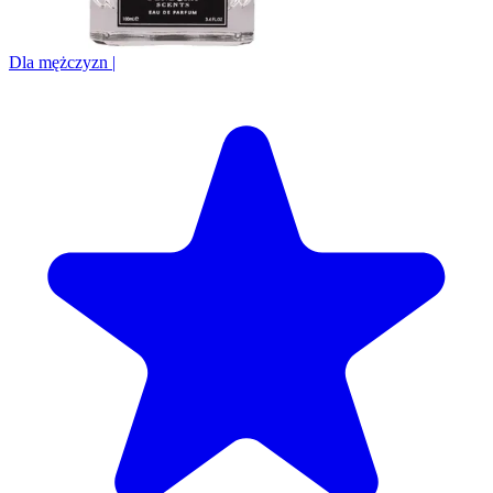
Dla mężczyzn
|