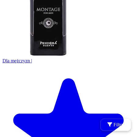
Dla mężczyzn
|
Filtry