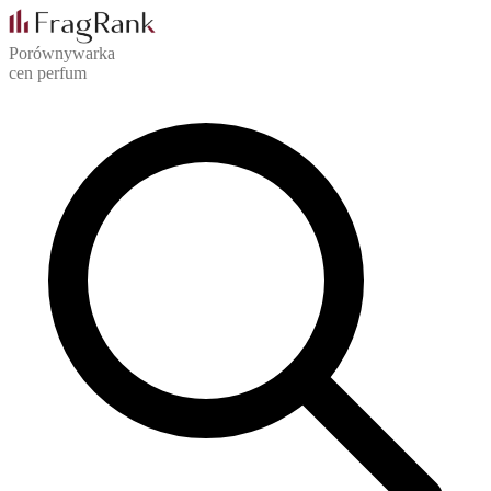
Porównywarka
cen perfum