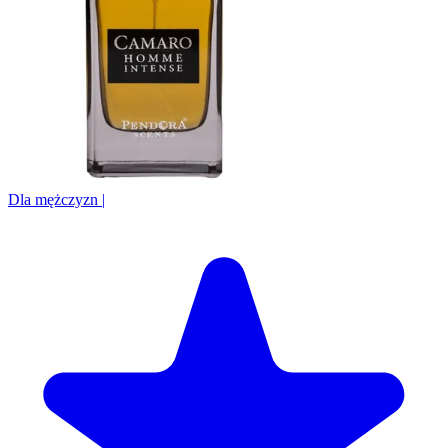
Dla mężczyzn
|