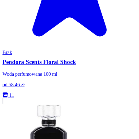
Brak
Pendora Scents Floral Shock
Woda perfumowana 100 ml
od
58.46
zł
11