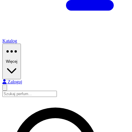
Katalog
Więcej
Zaloguj