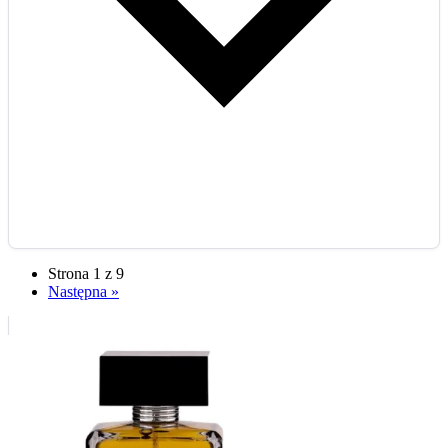
Strona 1 z 9
Następna »