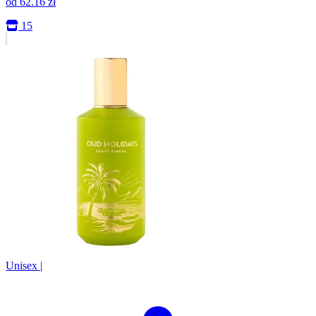
od
62.16
zł
15
Unisex
|