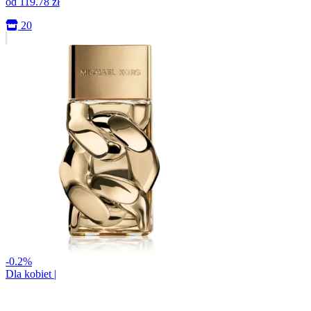
od
119.78
zł
20
-0.2%
Dla kobiet
|