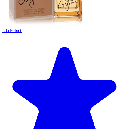
Dla kobiet
|