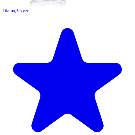
Dla mężczyzn
|