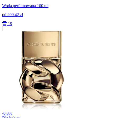
Woda perfumowana 100 ml
od
209.42
zł
19
-0.3%
Dla kobiet
|