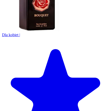
Dla kobiet
|