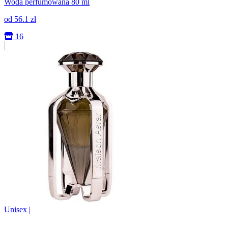
Woda perfumowana 80 ml
od
56.1
zł
16
Unisex
|