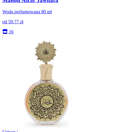
Maison Asrar Jawhara
Woda perfumowana 80 ml
od
59.77
zł
16
Unisex
|