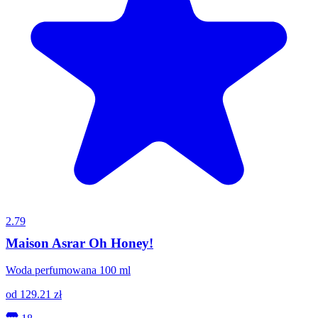
2.79
Maison Asrar Oh Honey!
Woda perfumowana 100 ml
od
129.21
zł