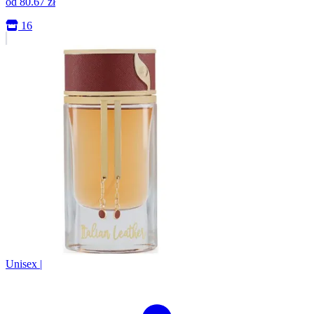
od
80.67
zł
16
Unisex
|