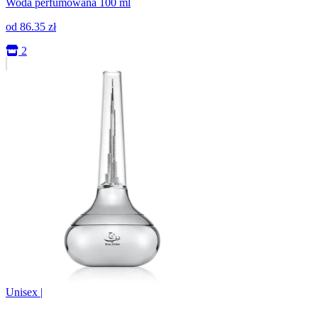
Woda perfumowana 100 ml
od
86.35
zł
2
Unisex
|