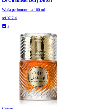
Le Chameau Burj Dubai
Woda perfumowana 100 ml
od
97.7
zł
2
Unisex
|