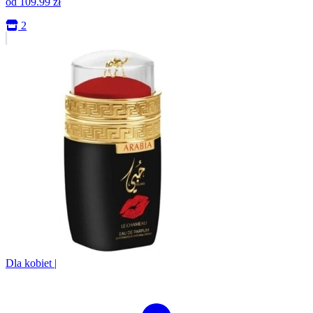
od
109.99
zł
2
Dla kobiet
|