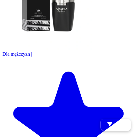
Dla mężczyzn
|
Filtry