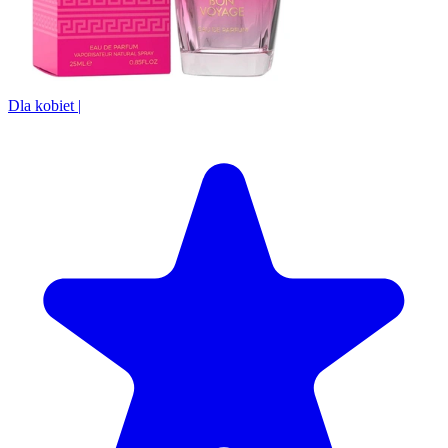
Dla kobiet
|