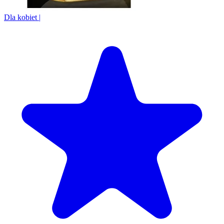
Dla kobiet
|