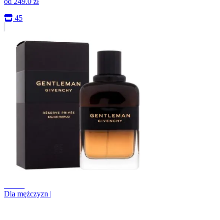
od
249.0
zł
45
+5.3%
Dla mężczyzn
|