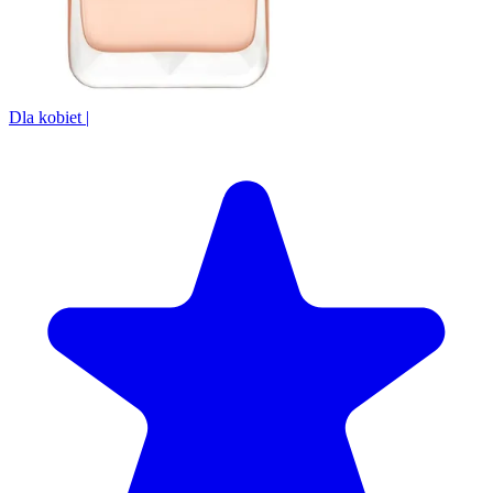
Dla kobiet
|