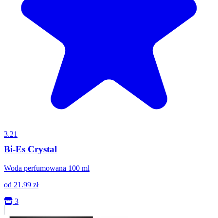
3.21
Bi-Es Crystal
Woda perfumowana 100 ml
od
21.99
zł
3