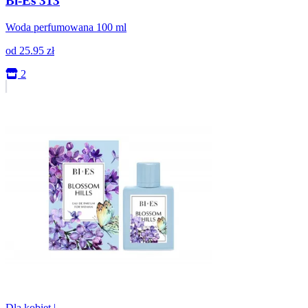
Bi-Es 313
Woda perfumowana 100 ml
od
25.95
zł
2
Dla kobiet
|