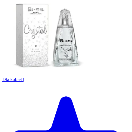
Dla kobiet
|