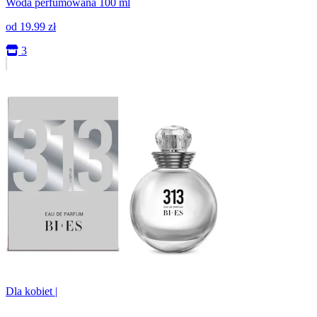
Woda perfumowana 100 ml
od
19.99
zł
3
Dla kobiet
|