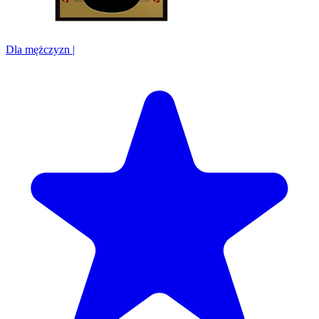
Dla mężczyzn
|