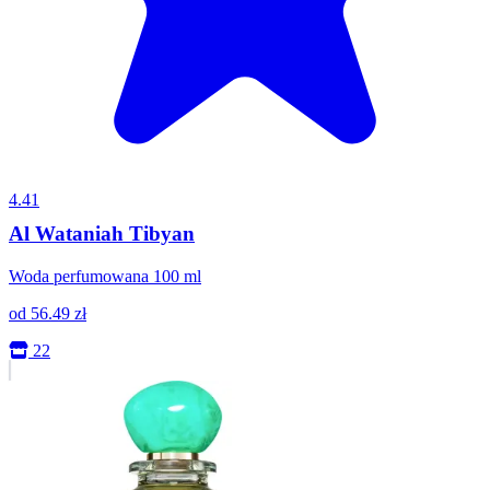
4.41
Al Wataniah Tibyan
Woda perfumowana 100 ml
od
56.49
zł
22