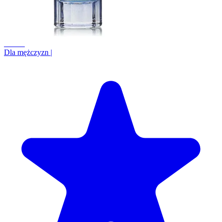
+1.6%
Dla mężczyzn
|