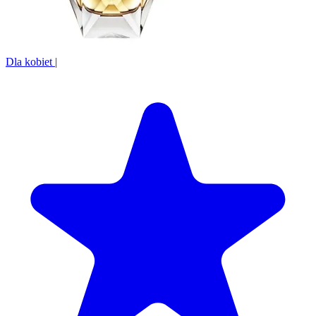
Dla kobiet
|