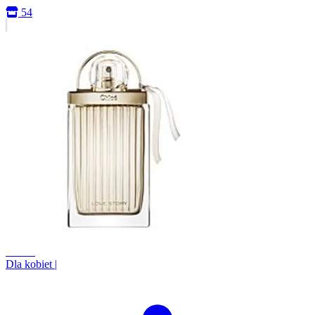
54
+1.5%
Dla kobiet
|