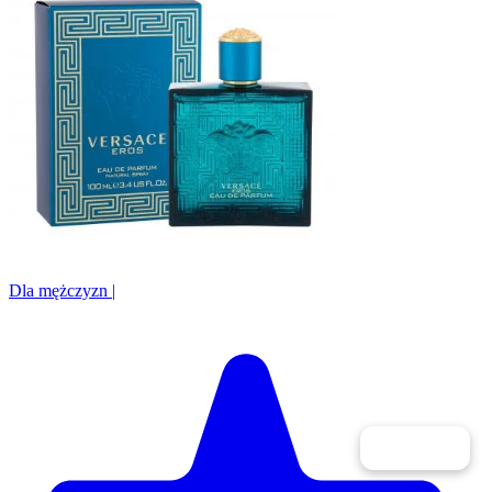
Dla mężczyzn
|
Filtry