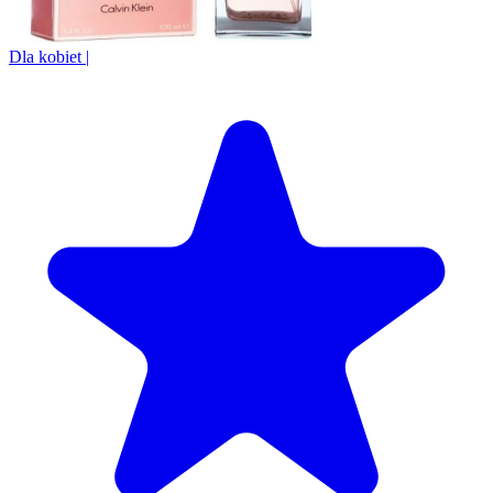
Dla kobiet
|