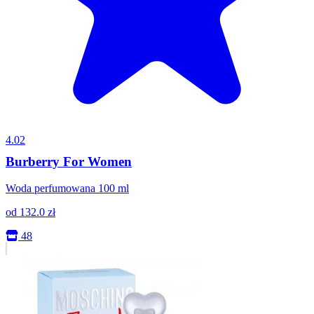
4.02
Burberry For Women
Woda perfumowana 100 ml
od
132.0
zł
48