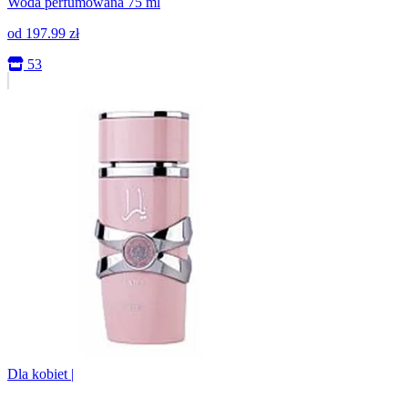
Woda perfumowana 75 ml
od
197.99
zł
53
Dla kobiet
|