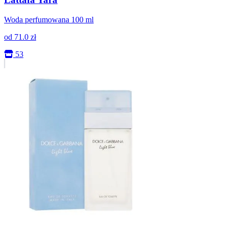
Woda perfumowana 100 ml
od
71.0
zł
53
+0.0%