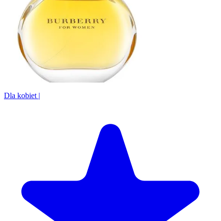
Dla kobiet
|