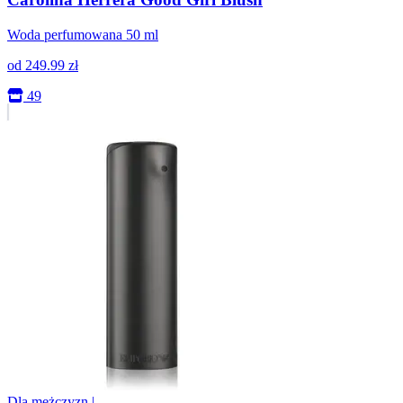
Woda perfumowana 50 ml
od
249.99
zł
49
Dla mężczyzn
|