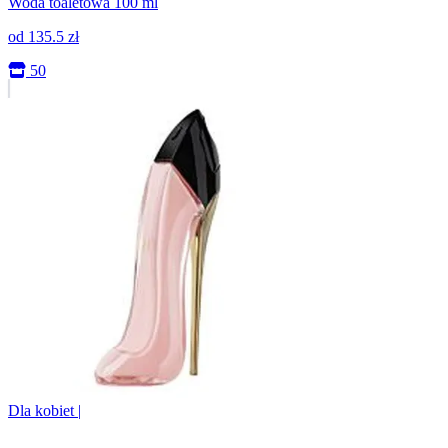
Woda toaletowa 100 ml
od
135.5
zł
50
Dla kobiet
|