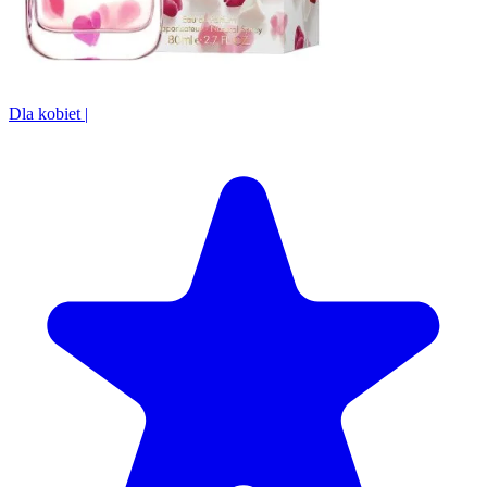
Dla kobiet
|