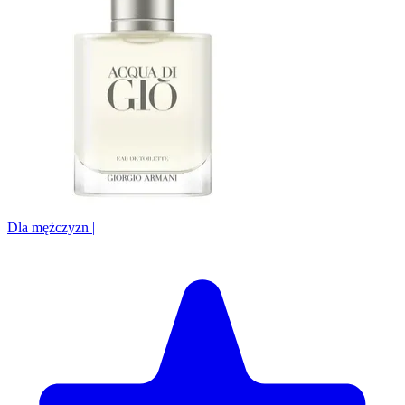
Dla mężczyzn
|