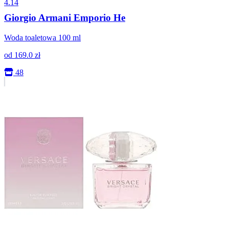
4.14
Giorgio Armani Emporio He
Woda toaletowa 100 ml
od
169.0
zł
48