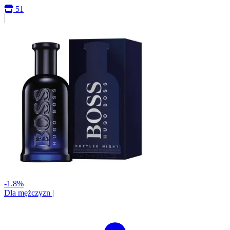
51
-1.8%
Dla mężczyzn
|