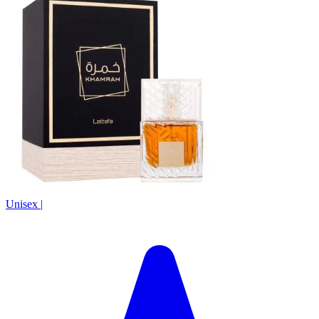
Unisex
|