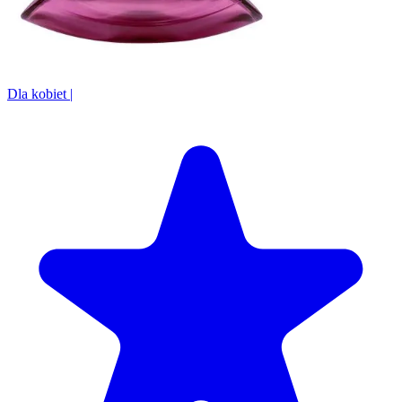
Dla kobiet
|