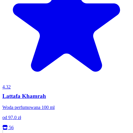
4.32
Lattafa Khamrah
Woda perfumowana 100 ml
od
97.0
zł
56