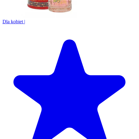
Dla kobiet
|