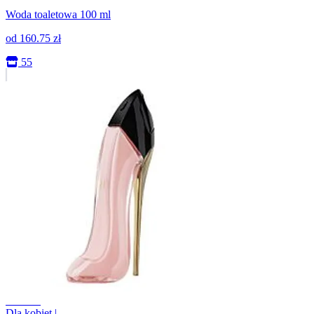
Woda toaletowa 100 ml
od
160.75
zł
55
+13.6%
Dla kobiet
|