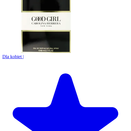
Dla kobiet
|