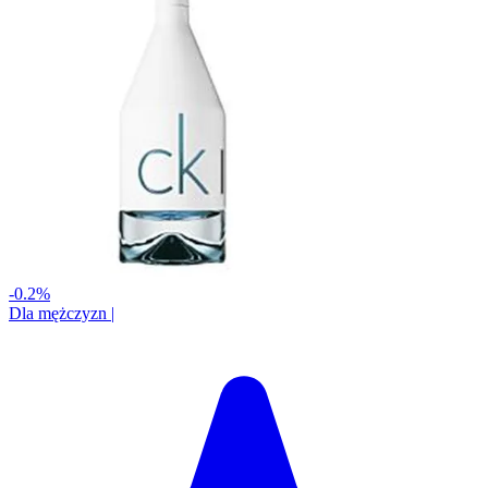
-0.2%
Dla mężczyzn
|