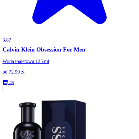
3.87
Calvin Klein Obsession For Men
Woda toaletowa 125 ml
od
72.99
zł
49