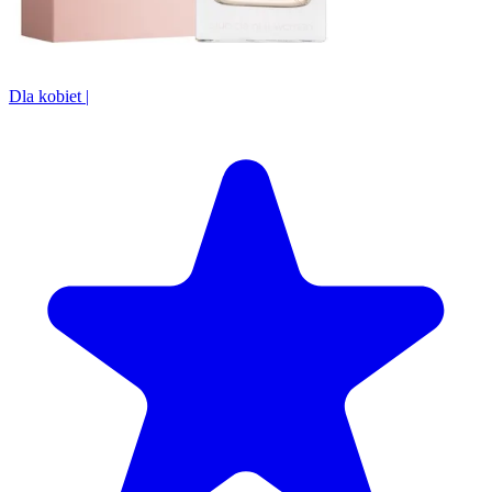
Dla kobiet
|