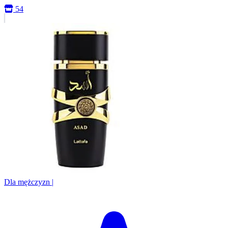
54
Dla mężczyzn
|