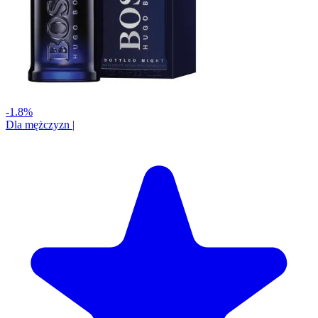
-1.8%
Dla mężczyzn
|