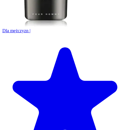
Dla mężczyzn
|