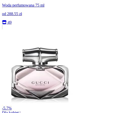
Woda perfumowana 75 ml
od
288.55
zł
49
-5.7%
Dla kobiet
|