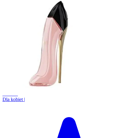
+13.6%
Dla kobiet
|