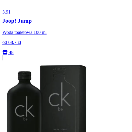
3.91
Joop! Jump
Woda toaletowa 100 ml
od
68.7
zł
48