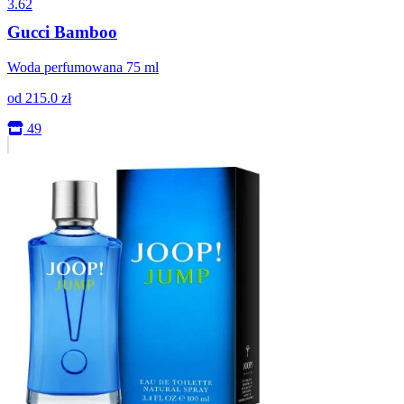
3.62
Gucci Bamboo
Woda perfumowana 75 ml
od
215.0
zł
49