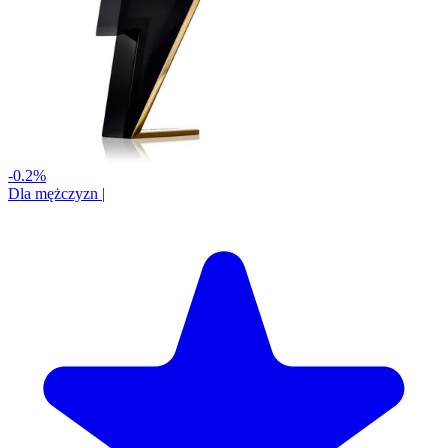
-0.2%
Dla mężczyzn
|