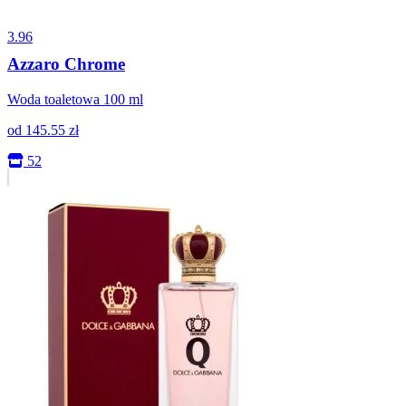
3.96
Azzaro Chrome
Woda toaletowa 100 ml
od
145.55
zł
52