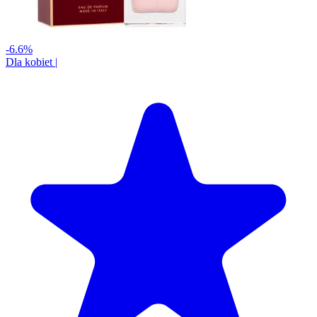
-6.6%
Dla kobiet
|