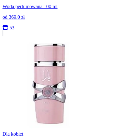
Woda perfumowana 100 ml
od
369.0
zł
53
Dla kobiet
|