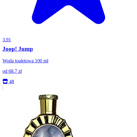
3.91
Joop! Jump
Woda toaletowa 100 ml
od
68.7
zł
48