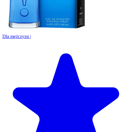
Dla mężczyzn
|