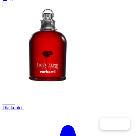
+0.5%
Dla kobiet
|
Filtry