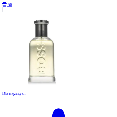
56
Dla mężczyzn
|