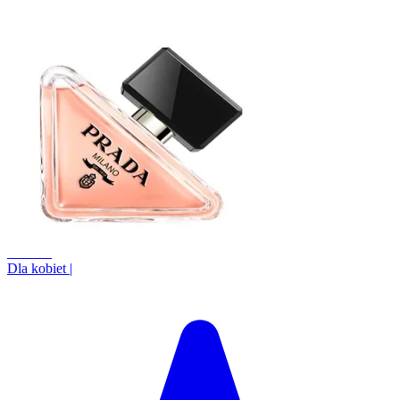
+24.0%
Dla kobiet
|