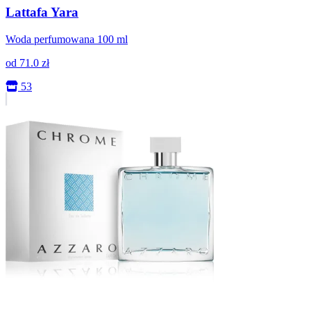
Lattafa Yara
Woda perfumowana 100 ml
od
71.0
zł
53