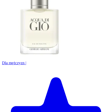
Dla mężczyzn
|