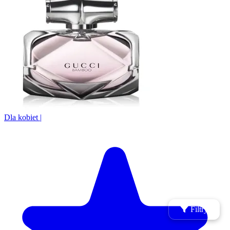
Dla kobiet
|
Filtry