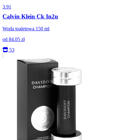
3.91
Calvin Klein Ck In2u
Woda toaletowa 150 ml
od
84.05
zł
53