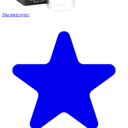
Dla mężczyzn
|