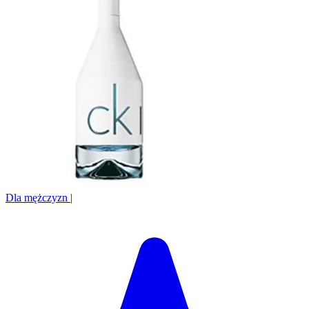
Dla mężczyzn
|