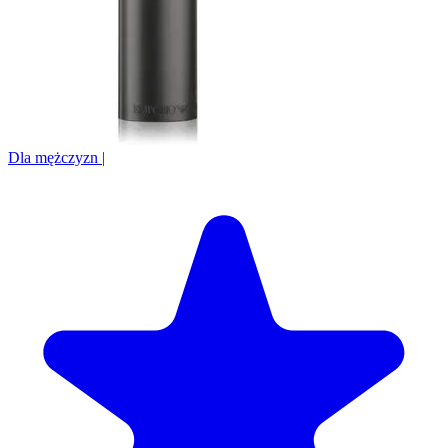
Dla mężczyzn
|