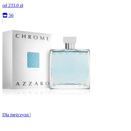
od
233.0
zł
56
Dla mężczyzn
|