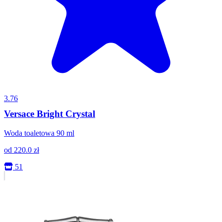
3.76
Versace Bright Crystal
Woda toaletowa 90 ml
od
220.0
zł
51