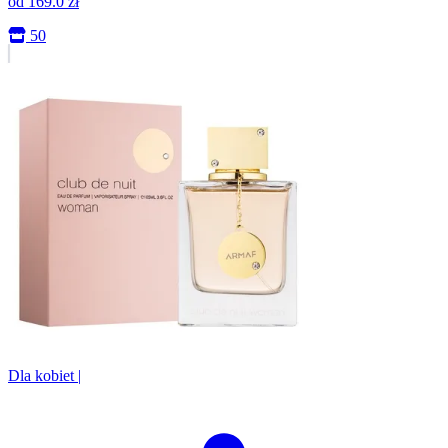
od
169.0
zł
50
Dla kobiet
|