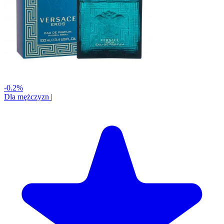
-0.2%
Dla mężczyzn
|