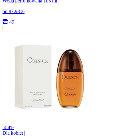
Woda perfumowana 105 ml
od
87.98
zł
49
-4.4%
Dla kobiet
|