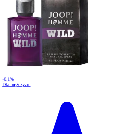
-0.1%
Dla mężczyzn
|