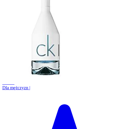
+0.1%
Dla mężczyzn
|