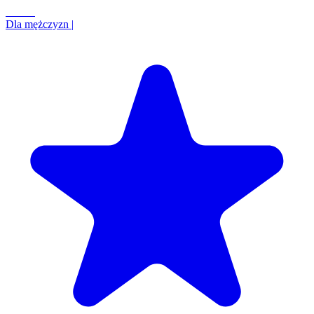
+0.1%
Dla mężczyzn
|