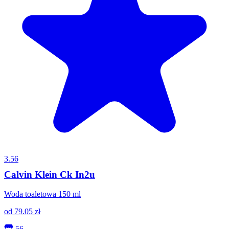
3.56
Calvin Klein Ck In2u
Woda toaletowa 150 ml
od
79.05
zł
56